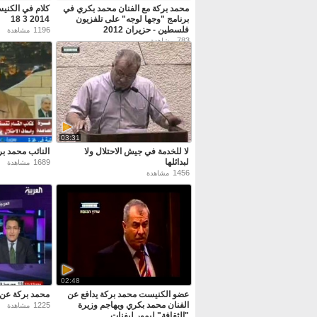
محمد بركة مع الفنان محمد بكري في
كلام في الكنيس
برنامج "وجها لوجه" على تلفزيون
2014 3 18
فلسطين - حزيران 2012
1196
مشاهدة
783
مشاهدة
03:31
لا للخدمة في جيش الاحتلال ولا
النائب محمد 
لبدائلها
1689
مشاهدة
1456
مشاهدة
02:48
عضو الكنيست محمد بركة يدافع عن
محمد بركة عن
الفنان محمد بكري ويهاجم وزيرة
1225
مشاهدة
"الثقافة" ليمور ليفنات