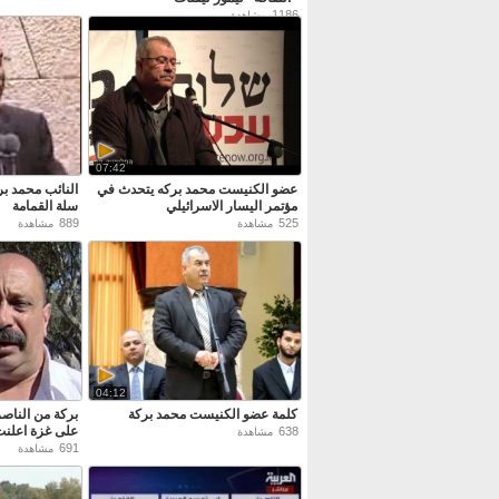
1186
مشاهدة
07:42
عضو الكنيست محمد بركه يتحدث في
النائب محمد بر
مؤتمر اليسار الاسرائيلي
سلة القمامة
889
525
مشاهدة
مشاهدة
04:12
كلمة عضو الكنيست محمد بركة
بركة من الناصر
على غزة اعلن
638
مشاهدة
691
مشاهدة