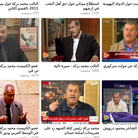
ت حول الدولة اليهودية
استطلاع ميداني حول حق أهل النقب
النائب محمد بركة حول ميزا
في ارضهم
2013 -القسم الثاني
670
1220
مشاهدة
مشاهدة
00:36
09:29
بركه عن جولت سركوزي
النائب محمد بركه - سيرة ذاتية
عضو الكنيست محمد بركه ي
تي في
1826
مشاهدة
1670
مشاهدة
05:24
08:24
 الشاعر محمود درويش
محمد بركة رئيس كتلة الجبهه رد على
عضو الكنيست محمد بركة 
تصريحات أسامة حمدان
في الوسط العربي ودور ا
1076
859
مشاهدة
مشاهدة