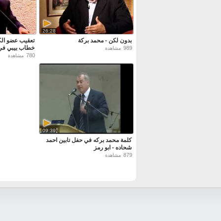
26:28
بدون لكن - محمد بركة
تعقيب عضو ال
خطاب بيبي في 
989
مشاهدة
780
مشاهدة
09:39
كلمة محمد بركه في حفل تابين احمد
شحاده - ابو رمز
879
مشاهدة