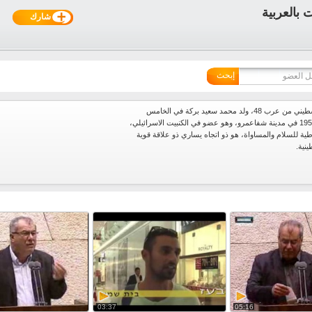
شارك
إبحث
محمد بركة هو سياسي فلسطيني من عرب 48، ولد محمد سعيد بركة في الخامس
والعشرين من تموز/ يوليو 1955 في مدينة شفاعمرو، وهو عضو في الكنبيت الاسرائيلي،
ية للسلام والمساواة، هو ذو اتجاه يساري ذو علاقة قوية
نية.
03:37
05:16