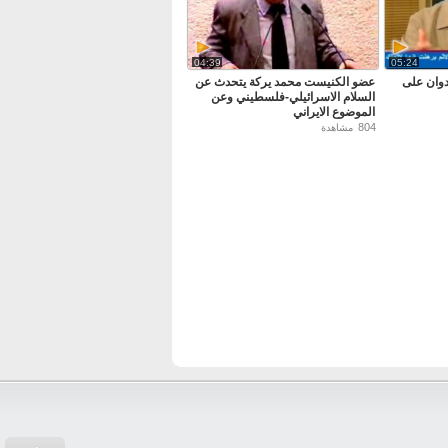
04:39
05:24
دوان على
عضو الكنيست محمد يركة يتحدث عن
السلام الاسرائيلي-فلسطيني وعن
الموضوع الايراني
804
مشاهدة