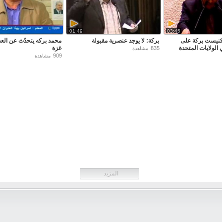
01:49
03:45
كنيست بركة على
بركة: لا يوجد عنصرية مقبولة
محمد بركه يتحدّث عن الع
الولايات المتحدة
غزة
835
مشاهدة
909
مشاهدة
المزيد