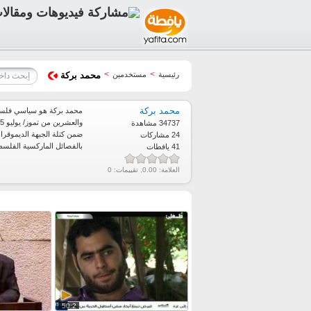
>
>
رئيسية
مستخدمين
محمد بركة
محمد بركة
34737 مشاهدة
ضمن كتلة الجبهة الديموقراط
24 مشاركات
بالفصائل الماركسية الفلسطي
41 يافطات
العلامة:
0.00
, تقييمات:
0
50:2