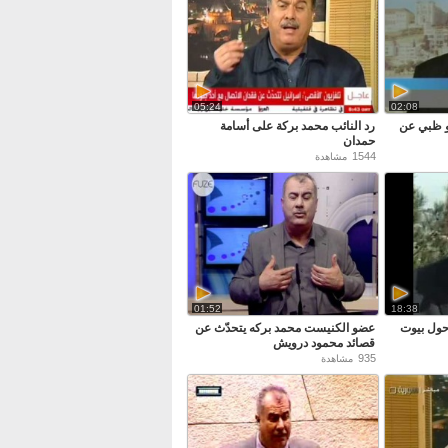
05:24
02:08
بو ظبي عن
رد النائب محمد بركة على أسامة
حمدان
1544
مشاهدة
01:52
18:38
حول بيوت
عضو الكنيست محمد بركه يتحدّث عن
قصائد محمود درويش
935
مشاهدة