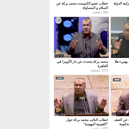
نية الدولة
خطاب عضو الكنيست محمد بركة عن
السلام و المساواة
952
مشاهدة
02:11
01:15
هنيء هلا
محمد بركة يتحدث عن دار الأوبيرا في
القاهرة
1471
مشاهدة
05:36
02:57
عن العنف
خطاب النائب محمد بركة حول
لحكومة
"القومية اليهودية"
622
مشاهدة