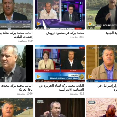
08:24
01:02
ة الجبهة
محمد بركه عن محمود درويش
النائب محمد بركه لقناة ا
إنتخبات البلدية
869
مشاهدة
809
مشاهدة
05:18
05:51
ار إسرائيل في
النائب محمد بركه لقناة الجزيرة عن
النائب محمد بركه يتحدث 
زة
السياسة الاسرائيلية
يافا العربيّه
1066
812
مشاهدة
مشاهدة