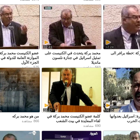
02:43
12:24
كة :خطة برافر الى
محمد بركة يتحدث في الكنيست على
عضو الكنيست محمد بركة 
تمثيل اسرائيل في جنازة نلسون
مانديلا
الجزء الأول
575
563
مشاهدة
مشاهدة
06:15
04:05
ة: اسرائيل بعدوانها
كلمة عضو الكنيست محمد بركة في
من هو محمد بركه
ت الحرب
لقاء المعايدة في بيت الشعب
866
مشاهدة
690
مشاهدة