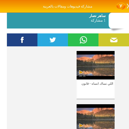
مشاركة فيديوهات ومقالات بالعربية
ساهر نصار
1 مشاركة
04:56
اللي نساك انساه - قانون