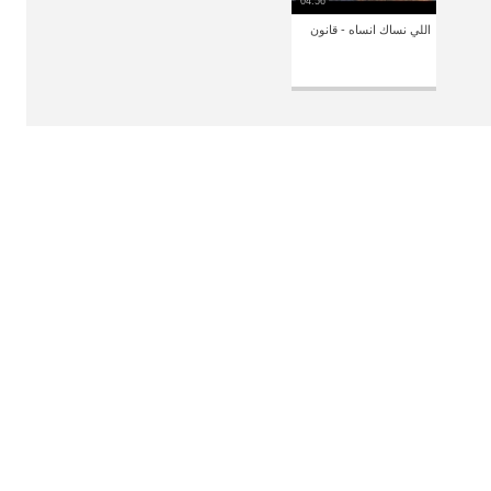
04:56
اللي نساك انساه - قانون