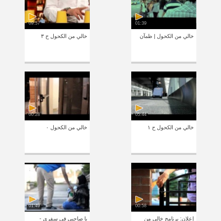
09:57
01:39
خالي من الكحول | ظمآن
خالي من الكحول ح ٣
00:28
05:44
خالي من الكحول ح ١
خالي من الكحول ٠
01:49
00:58
إعلان: برنامج خالي من
يا صاحبي في سفري -