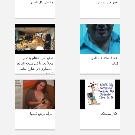
اقفز من الجسر
مفضل اكل الجزر
00:37
اغلاط املاء عند العرب
قطيع من الأغنام يقتحم
كمان
محلاً تجارياً في منتجع التزلج
النمساوي في شارع سانت
أنطوان
افكار مضحكه
امرأه ترضع كلبتها