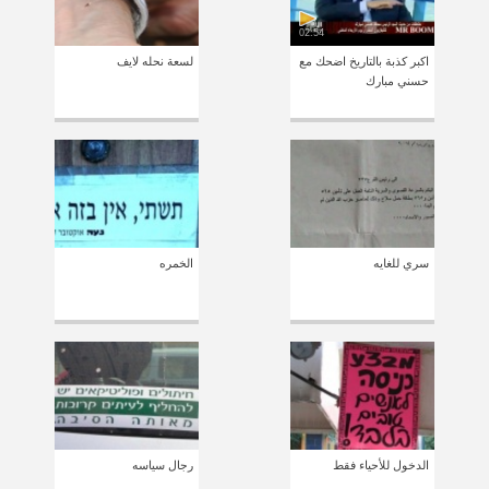
02:54
اكبر كذبة بالتاريخ اضحك مع
لسعة نحله لايف
حسني مبارك
سري للغايه
الخمره
الدخول للأحياء فقط
رجال سياسه