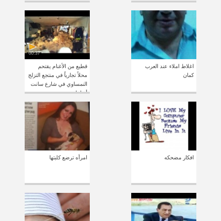
00:37
اغلاط املاء عند العرب
قطيع من الأغنام يقتحم
كمان
محلاً تجارياً في منتجع التزلج
النمساوي في شارع سانت
أنطوان
افكار مضحكه
امرأه ترضع كلبتها