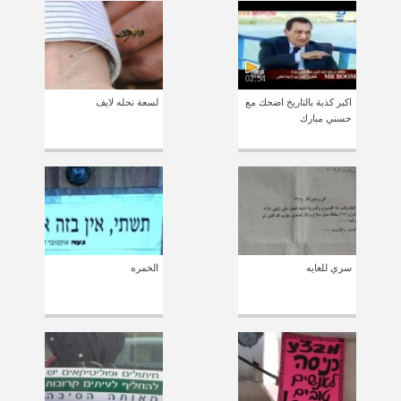
02:54
اكبر كذبة بالتاريخ اضحك مع
لسعة نحله لايف
حسني مبارك
سري للغايه
الخمره